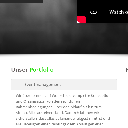
Unser
Portfolio
Eventmanagement
Wir übernehmen auf Wunsch die komplette Konzeption
und Organisation von den rechtlichen
Rahmenbedingungen, über den Ablauf bis hin zum
Abbau. Alles aus einer Hand. Dadurch können wir
sicherstellen, dass alles aufeinander abgestimmt ist und
alle Beteiligten einen reibungslosen Ablauf genießen.